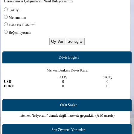
Derneğimizin Çalışmalarını Nasıl Buluyorsunuz?
Çok İyi
Memnunum
Daha İyi Olabilirdi
Beğenmiyorum.
Döviz Bilgieri
Merkez Bankası Döviz Kuru
ALIŞ
SATIŞ
USD
0
0
EURO
0
0
Özlü Sözler
İstemek "istiyorum" demek değil, harekete geçmektir. (A.Maurrois)
Son Ziyaretçi Yorumları