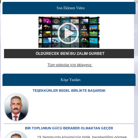
Son Eklenen Video
ÖLDÜRECEK BENİ BU ZALIM GURBET
Tüm videolar için tıklayınız.
Köşe Yazıları
TEŞEKKÜRLER BEDEL BİRLİKTE BAŞARDIK
BİR TOPLUMUN GÜCÜ BERABER OLMAKTAN GEÇER
19 Yemmuzda köyümüzün birlik, beraberliğini görmek,