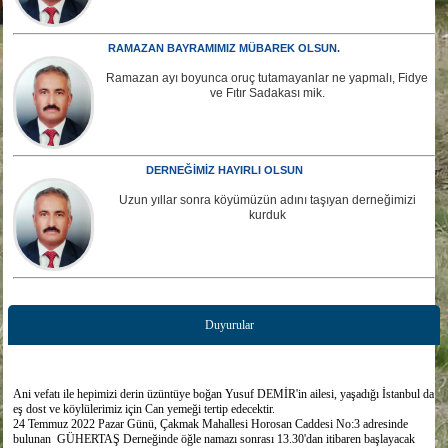
RAMAZAN BAYRAMIMIZ MÜBAREK OLSUN.
Ramazan ayı boyunca oruç tutamayanlar ne yapmalı, Fidye
ve Fıtır Sadakası mik.
DERNEĞİMİZ HAYIRLI OLSUN
Uzun yıllar sonra köyümüzün adını taşıyan derneğimizi
kurduk
Duyurular
Ani vefatı ile hepimizi derin üzüntüye boğan Yusuf DEMİR'in ailesi, yaşadığı İstanbul da
eş dost ve köylülerimiz için Can yemeği tertip edecektir.
24 Temmuz 2022 Pazar Günü, Çakmak Mahallesi Horosan Caddesi No:3 adresinde
bulunan GÜHERTAŞ Derneğinde öğle namazı sonrası 13.30'dan itibaren başlayacak