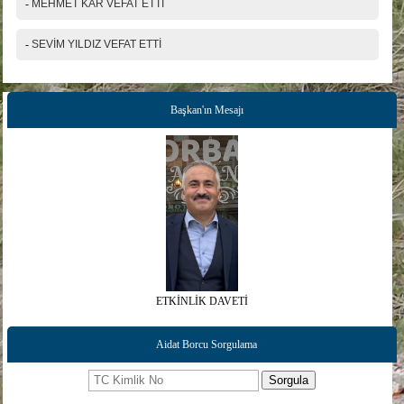
-
MEHMET KAR VEFAT ETTİ
-
SEVİM YILDIZ VEFAT ETTİ
Başkan'ın Mesajı
ETKİNLİK DAVETİ
Aidat Borcu Sorgulama
Sorgula