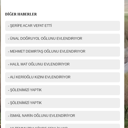
Ad Soyad(*)
DİĞER HABERLER
Mail
-
ŞERİFE ACAR VEFAT ETTİ
Telefon
-
ÜNAL DOĞRUYOL OĞLUNU EVLENDIRIYOR
Mesajınız(*)
-
MEHMET DEMIRTAŞ OĞLUNU EVLENDIRIYOR
-
HALİL MAT OĞLUNU EVLENDİRİYOR
IP Adresiniz
-
ALİ KERİOĞLU KIZINI EVLENDİRİYOR
216.73.217.50
Güvenlik kodu
-
ŞÖLENİMİZİ YAPTIK
-
ŞÖLENİMİZİ YAPTIK
-
İSMAİL NARİN OĞLUNU EVLENDİRİYOR